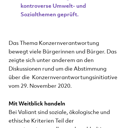
kontroverse Umwelt- und
Sozialthemen geprüft.
Das Thema Konzernverantwortung
ei
ve
bewegt viele Bürgerinnen und Bürger. Das
zeigte sich unter anderem an den
G
Diskussionen rund um die Abstimmung
U
über die Konzernverantwortungsinitiative
n
vom 29. November 2020.
v
w
Mit Weitblick handeln
Bei Valiant sind soziale, ökologische und
Sto
ethische Kriterien Teil der