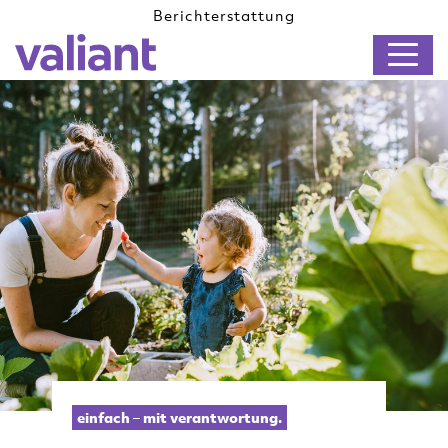
Berichterstattung
DE
FR
einfach – mit verantwortung.