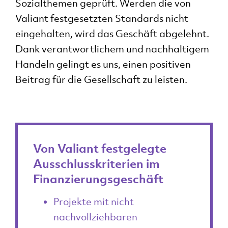
Sozialthemen geprüft. Werden die von
Valiant festgesetzten Standards nicht
eingehalten, wird das Geschäft abgelehnt.
Dank verantwortlichem und nachhaltigem
Handeln gelingt es uns, einen positiven
Beitrag für die Gesellschaft zu leisten.
einfach
verant
Unt
Von Valiant festgelegte
in s
Ausschlusskriterien im
Zeit
Finanzierungsgeschäft
Projekte mit nicht
Story l
nachvollziehbaren