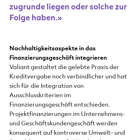
zugrunde liegen oder solche zur
Folge haben.»
Nachhaltigkeitsaspekte in das
einfach
Finanzierungsgeschäft integrieren
verant
Valiant gestaltet die gelebte Praxis der
Auf
Kreditvergabe noch verbindlicher und hat
Expa
sich für die Integration von
– in
Ausschlusskriterien im
SG
Finanzierungsgeschäft entschieden.
Projektfinanzierungen im Unternehmens-
und Geschäftskundengeschäft werden
Story l
konsequent auf kontroverse Umwelt- und