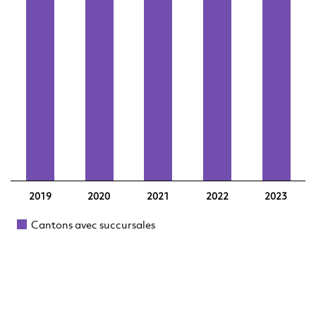
la 
tou
U
pa
2019
2020
2021
2022
2023
fi
Cantons avec succursales
so
di
co