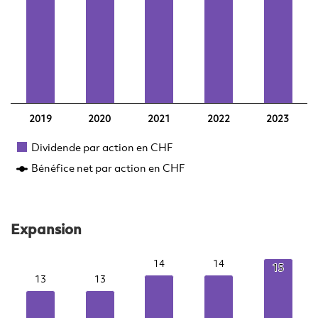
2019
2020
2021
2022
2023
la c
tout
Dividende par action en CHF
Bénéfice net par action en CHF
Qu
to
pa
Expansion
si
14
14
14
14
15
15
13
13
13
13
Lire 