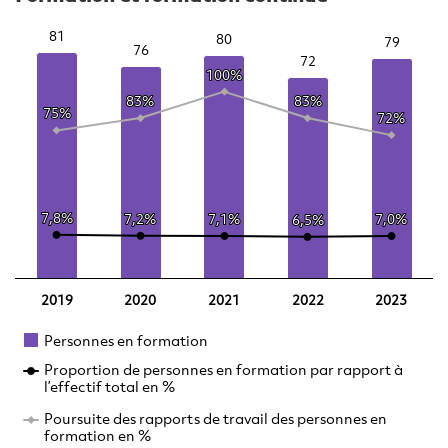
81
81
80
80
79
79
76
76
72
72
100%
100%
83%
83%
83%
83%
75%
75%
72%
72%
7,8%
7,8%
7,2%
7,2%
7,1%
7,1%
7,0%
7,0%
6,5%
6,5%
2019
2020
2021
2022
2023
Personnes en formation
Proportion de personnes en formation par rapport à
l’effectif total en %
Poursuite des rapports de travail des personnes en
formation en %