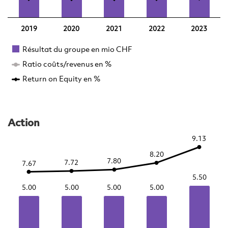
2019
2020
2021
2022
2023
Résultat du groupe en mio CHF
la
Ratio coûts/revenus en %
tou
Return on Equity en %
Le
cl
Action
d
Va
9.13
9.13
a
8.20
8.20
7.80
7.80
7.72
7.72
7.67
7.67
ac
5.50
5.50
5.00
5.00
5.00
5.00
5.00
5.00
5.00
5.00
Lir