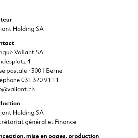
iteur
iant Holding SA
ntact
nque Valiant SA
ndesplatz 4
e postale · 3001 Berne
léphone 031 320 91 11
o@valiant.ch
daction
iant Holding SA
rétariat général et Finance
ception, mise en pages, production