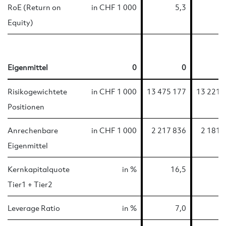
RoE (Return on
in CHF 1 000
5,3
Equity)
Eigenmittel
0
0
Risikogewichtete
in CHF 1 000
13 475 177
13 221 
Positionen
Anrechenbare
in CHF 1 000
2 217 836
2 181 
Eigenmittel
Kernkapitalquote
in %
16,5
1
Tier1 + Tier2
Leverage Ratio
in %
7,0