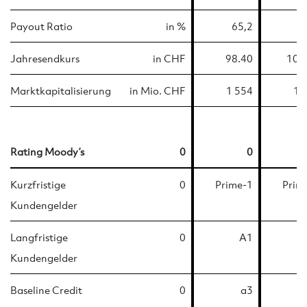
Payout Ratio
in %
65,2
5
Jahresendkurs
in CHF
98.40
108
Marktkapitalisierung
in Mio. CHF
1 554
1 
Rating Moody’s
0
0
Kurzfristige
0
Prime-1
Prim
Kundengelder
Langfristige
0
A1
Kundengelder
Baseline Credit
0
a3