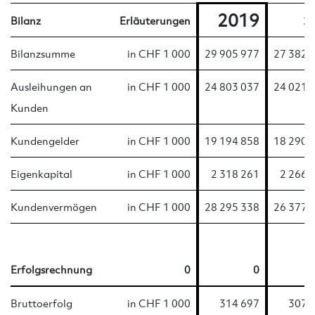
2019
Bilanz
Erläuterungen
2
Bilanzsumme
in CHF 1 000
29 905 977
27 382 
Ausleihungen an
in CHF 1 000
24 803 037
24 021 
Kunden
Kundengelder
in CHF 1 000
19 194 858
18 290 
Eigenkapital
in CHF 1 000
2 318 261
2 266 
Kundenvermögen
in CHF 1 000
28 295 338
26 377 
Erfolgsrechnung
0
0
Bruttoerfolg
in CHF 1 000
314 697
307 