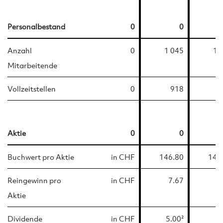
Personalbestand
0
0
Anzahl
0
1 045
1 
Mitarbeitende
Vollzeitstellen
0
918
Aktie
0
0
Buchwert pro Aktie
in CHF
146.80
143
Reingewinn pro
in CHF
7.67
7
Aktie
Dividende
in CHF
5.00²
4