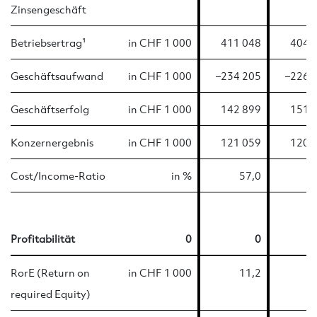
Zinsengeschäft
Betriebsertrag¹
in CHF 1 000
411 048
404 
Geschäftsaufwand
in CHF 1 000
–234 205
–226 
Geschäftserfolg
in CHF 1 000
142 899
151 
Konzernergebnis
in CHF 1 000
121 059
120 
Cost/Income-Ratio
in %
57,0­
5
Profitabilität
0
0
RorE (Return on
in CHF 1 000
11,2
1
required Equity)